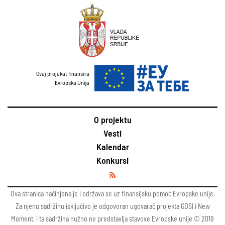
Ovaj projekat finansira
Evropska Unija
O projektu
Vesti
Kalendar
Konkursi
Ova stranica načinjena je i održava se uz finansijsku pomoć Evropske unije.
Za njenu sadržinu isključivo je odgovoran ugovarač projekta GDSI i New
Moment, i ta sadržina nužno ne predstavlja stavove Evropske unije © 2019